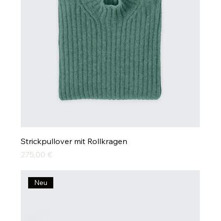
Strickpullover mit Rollkragen
Preis
275,00 €
Neu