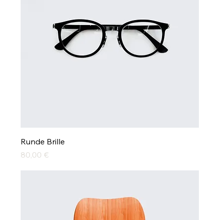
Runde Brille
Preis
80,00 €