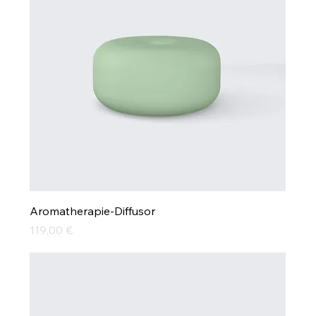
Aromatherapie-Diffusor
Preis
119,00 €