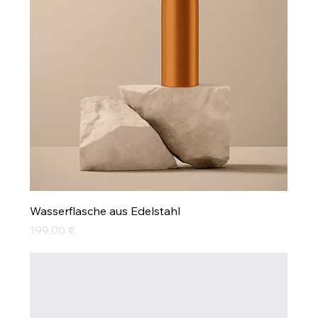
Wasserflasche aus Edelstahl
Preis
199,00 €