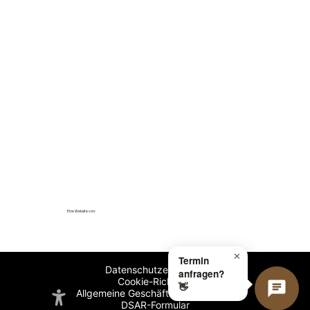
Montag
10:00–19:00
Dienstag
10:00–19:00
Mittwoch
10:00–19:00
Donnerstag
10:00–19:00
Freitag
09:00–18:00
Samstag
Geschlossen
Sonntag
Geschlossen
Kirchstraße 8
Eine Website von:
70173 Stuttgart
✕
Termin
Datenschutzerklärung
anfragen?
Cookie-Richtlinie
👋
Allgemeine Geschäftsbedingungen
DSAR-Formular