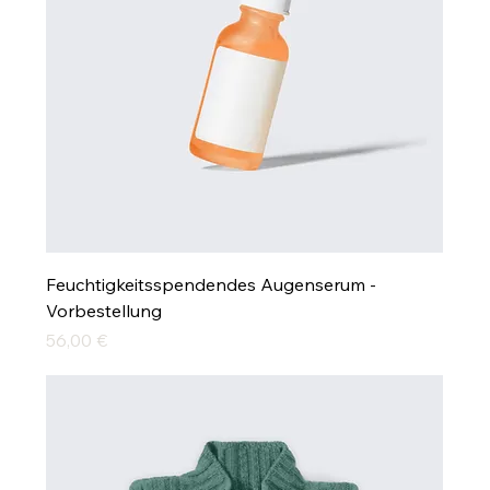
Feuchtigkeitsspendendes Augenserum -
Vorbestellung
Preis
56,00 €